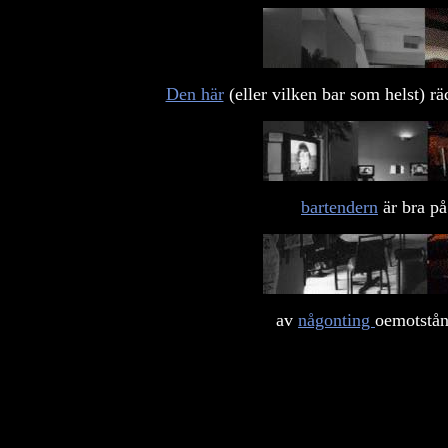
Den här
(eller vilken bar som helst) rä
bartendern
är bra på
av
någonting
oemotstån