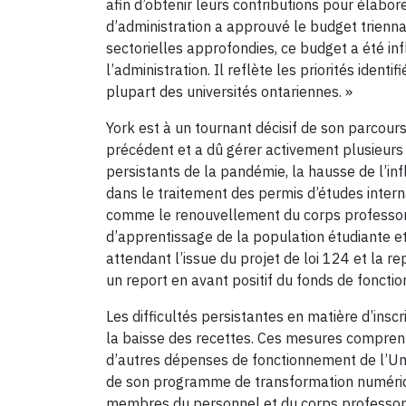
afin d’obtenir leurs contributions pour élabore
d’administration a approuvé le budget trienn
sectorielles approfondies, ce budget a été i
l’administration. Il reflète les priorités iden
plupart des universités ontariennes. »
York est à un tournant décisif de son parcour
précédent et a dû gérer activement plusieurs
persistants de la pandémie, la hausse de l’inf
dans le traitement des permis d’études interna
comme le renouvellement du corps professora
d’apprentissage de la population étudiante e
attendant l’issue du projet de loi 124 et la r
un report en avant positif du fonds de fonct
Les difficultés persistantes en matière d’insc
la baisse des recettes. Ces mesures comprenn
d’autres dépenses de fonctionnement de l’Unive
de son programme de transformation numériqu
membres du personnel et du corps professoral.