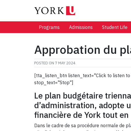
Programs
Admissions
Student Life
Approbation du pla
POSTED ON
7 MAY 2024
[tta_listen_btn listen_text="Click to listen
stop_text="Stop"]
Le plan budgétaire triennal
d’administration, adopte un
financière de York tout en 
Dans le cadre de sa procédure normale de plan