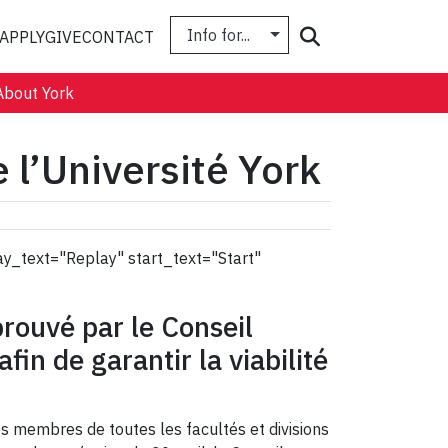
Info for...
Search
APPLY
GIVE
CONTACT
About York
 l’Université York
ay_text="Replay" start_text="Start"
prouvé par le Conseil
in de garantir la viabilité
es membres de toutes les facultés et divisions