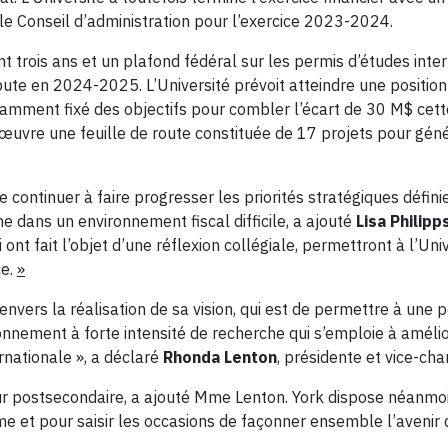
 le Conseil d’administration pour l’exercice 2023-2024.
 trois ans et un plafond fédéral sur les permis d’études inter
te en 2024-2025. L’Université prévoit atteindre une position 
otamment fixé des objectifs pour combler l’écart de 30 M$ c
œuvre une feuille de route constituée de 17 projets pour géné
 continuer à faire progresser les priorités stratégiques défin
me dans un environnement fiscal difficile, a ajouté
Lisa Philipp
 ont fait l’objet d’une réflexion collégiale, permettront à l’Un
ce.
»
envers la réalisation de sa vision, qui est de permettre à une 
onnement à forte intensité de recherche qui s’emploie à améli
rnationale », a déclaré
Rhonda Lenton
, présidente et vice-cha
ur postsecondaire, a ajouté Mme Lenton. York dispose néanmo
me et pour saisir les occasions de façonner ensemble l’avenir d