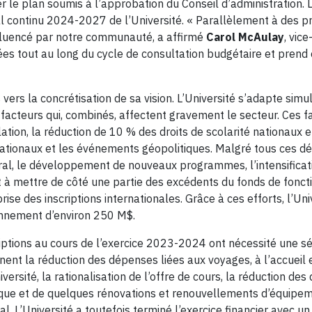
r le plan soumis à l’approbation du Conseil d’administration. L
al continu 2024-2027 de l’Université. « Parallèlement à des p
nfluencé par notre communauté, a affirmé
Carol McAulay
, vic
tifiées tout au long du cycle de consultation budgétaire et prend
s vers la concrétisation de sa vision. L’Université s’adapte si
 facteurs qui, combinés, affectent gravement le secteur. Ces 
lation, la réduction de 10 % des droits de scolarité nationaux e
tionaux et les événements géopolitiques. Malgré tous ces défis
l, le développement de nouveaux programmes, l’intensificatio
t à mettre de côté une partie des excédents du fonds de fonct
eprise des inscriptions internationales. Grâce à ces efforts, 
ionnement d’environ 250 M$.
riptions au cours de l’exercice 2023-2024 ont nécessité une sé
ent la réduction des dépenses liées aux voyages, à l’accueil 
rsité, la rationalisation de l’offre de cours, la réduction des
e et de quelques rénovations et renouvellements d’équipement
 L’Université a toutefois terminé l’exercice financier avec un