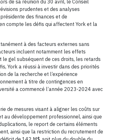
ors de sa réunion du 30 avril, le Conseil
révisions prudentes et des analyses
e-présidente des finances et de
 en compte les défis qui affectent York et la
multanément à des facteurs externes sans
facteurs incluent notamment les effets
t le gel subséquent de ces droits, les retards
, York a réussi à investir dans des priorités
n de la recherche et l’expérience
ionnement à titre de contingences en
l’Université a commencé l’année 2023-2024 avec
rie de mesures visant à aligner les coûts sur
et au développement professionnel, ainsi que
 duplications, le report de certains éléments
, ainsi que la restriction du recrutement de
 déficit de 142 M$, soit plus du double du