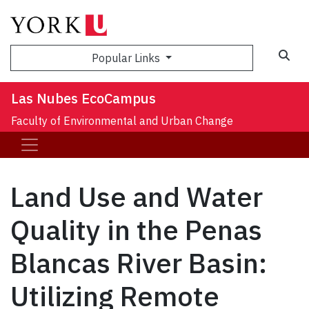
Sea
Popular Links
Las Nubes EcoCampus
Faculty of Environmental and Urban Change
Land Use and Water
Quality in the Penas
Blancas River Basin:
Utilizing Remote