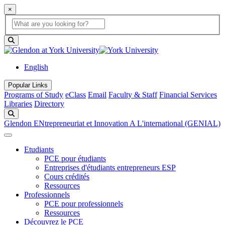
×
Global Search
search box
search button
English
Popular Links
Programs of Study
eClass
Email
Faculty & Staff
Financial Services
Libraries
Directory
Search
Glendon ENtrepreneuriat et Innovation A L'international (GENIAL)
Etudiants
PCE pour étudiants
Entreprises d'étudiants entrepreneurs ESP
Cours crédités
Ressources
Professionnels
PCE pour professionnels
Ressources
Découvrez le PCE