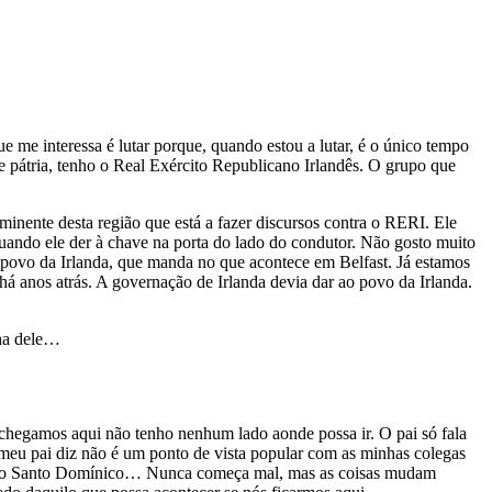
ue me interessa é lutar porque, quando estou a lutar, é o único tempo
e pátria, tenho o Real Exército Republicano Irlandês. O grupo que
inente desta região que está a fazer discursos contra o RERI. Ele
ando ele der à chave na porta do lado do condutor. Não gosto muito
o povo da Irlanda, que manda no que acontece em Belfast. Já estamos
há anos atrás. A governação de Irlanda devia dar ao povo da Irlanda.
lha dele…
 chegamos aqui não tenho nenhum lado aonde possa ir. O pai só fala
o meu pai diz não é um ponto de vista popular com as minhas colegas
icar no Santo Domínico… Nunca começa mal, mas as coisas mudam