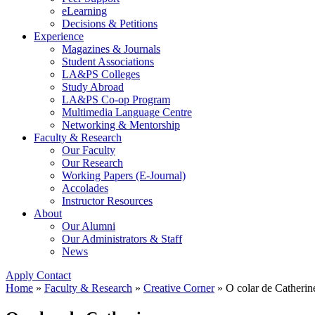
eLearning
Decisions & Petitions
Experience
Magazines & Journals
Student Associations
LA&PS Colleges
Study Abroad
LA&PS Co-op Program
Multimedia Language Centre
Networking & Mentorship
Faculty & Research
Our Faculty
Our Research
Working Papers (E-Journal)
Accolades
Instructor Resources
About
Our Alumni
Our Administrators & Staff
News
Apply
Contact
Home
»
Faculty & Research
»
Creative Corner
»
O colar de Catherin