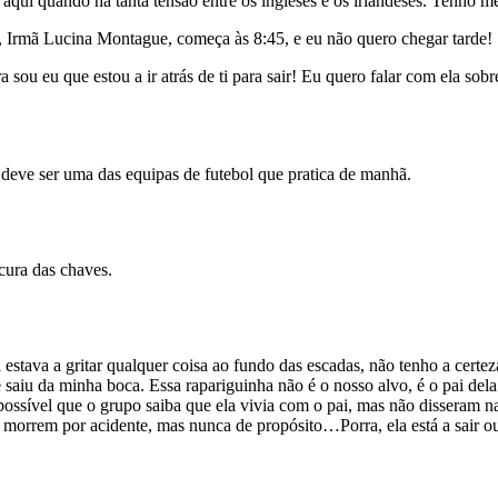
ui quando há tanta tensão entre os ingleses e os irlandeses. Tenho me
a, Irmã Lucina Montague, começa às 8:45, e eu não quero chegar tarde!
sou eu que estou a ir atrás de ti para sair! Eu quero falar com ela sobr
, deve ser uma das equipas de futebol que pratica de manhã.
ocura das chaves.
stava a gritar qualquer coisa ao fundo das escadas, não tenho a certeza
e saiu da minha boca. Essa rapariguinha não é o nosso alvo, é o pai de
 É possível que o grupo saiba que ela vivia com o pai, mas não dissera
 morrem por acidente, mas nunca de propósito…Porra, ela está a sair o