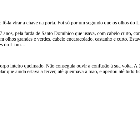
nte fê-la virar a chave na porta. Foi só por um segundo que os olhos do 
 anos, pela farda de Santo Domínico que usava, com cabelo curto, cor 
 olhos grandes e verdes, cabelo encaracolado, castanho e curto. Estava
rdes do Liam…
rpo inteiro queimado. Não conseguia ouvir a confusão à sua volta. A ún
r que ainda estava a ferver, até queimava a mão, e apertou até tudo fic