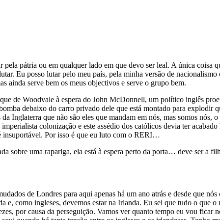
r pela pátria ou em qualquer lado em que devo ser leal. A única coisa q
lutar. Eu posso lutar pelo meu país, pela minha versão de nacionalismo 
 mas ainda serve bem os meus objectivos e serve o grupo bem.
rque de Woodvale à espera do John McDonnell, um político inglês proem
omba debaixo do carro privado dele que está montado para explodir qu
cos da Inglaterra que não são eles que mandam em nós, mas somos nós, 
perialista colonização e este assédio dos católicos devia ter acabado 
 é insuportável. Por isso é que eu luto com o RERI…
da sobre uma rapariga, ela está à espera perto da porta… deve ser a fi
s mudados de Londres para aqui apenas há um ano atrás e desde que nós
nda e, como ingleses, devemos estar na Irlanda. Eu sei que tudo o que 
rês vezes, por causa da perseguição. Vamos ver quanto tempo eu vou f