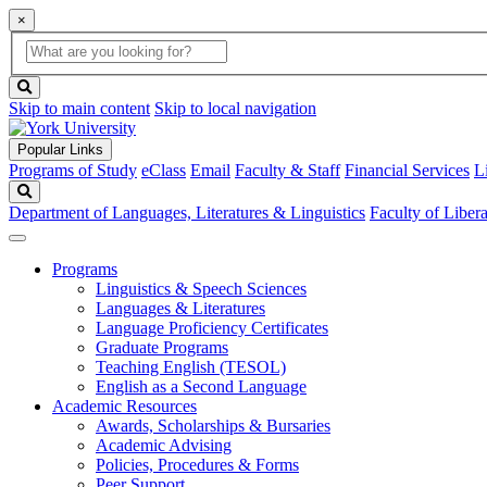
×
Global
search
Search
box
search
button
Skip to main content
Skip to local navigation
Popular Links
Programs of Study
eClass
Email
Faculty & Staff
Financial Services
L
Search
Department of Languages, Literatures & Linguistics
Faculty of Libera
Programs
Linguistics & Speech Sciences
Languages & Literatures
Language Proficiency Certificates
Graduate Programs
Teaching English (TESOL)
English as a Second Language
Academic Resources
Awards, Scholarships & Bursaries
Academic Advising
Policies, Procedures & Forms
Peer Support