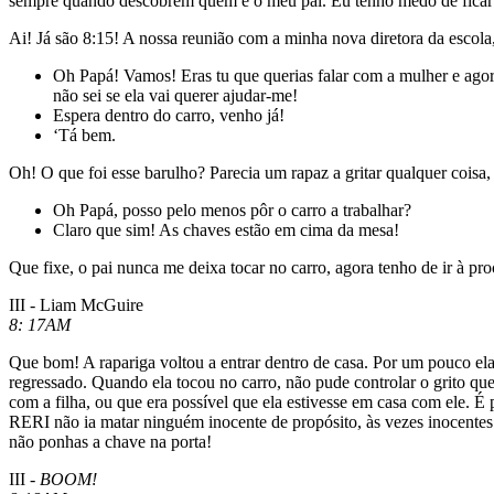
sempre quando descobrem quem é o meu pai. Eu tenho medo de ficar aq
Ai! Já são 8:15! A nossa reunião com a minha nova diretora da escol
Oh Papá! Vamos! Eras tu que querias falar com a mulher e agora 
não sei se ela vai querer ajudar-me!
Espera dentro do carro, venho já!
‘Tá bem.
Oh! O que foi esse barulho? Parecia um rapaz a gritar qualquer coisa
Oh Papá, posso pelo menos pôr o carro a trabalhar?
Claro que sim! As chaves estão em cima da mesa!
Que fixe, o pai nunca me deixa tocar no carro, agora tenho de ir à pr
III - Liam McGuire
8: 17AM
Que bom! A rapariga voltou a entrar dentro de casa. Por um pouco ela e
regressado. Quando ela tocou no carro, não pude controlar o grito qu
com a filha, ou que era possível que ela estivesse em casa com ele.
RERI não ia matar ninguém inocente de propósito, às vezes inocentes
não ponhas a chave na porta!
III -
BOOM!