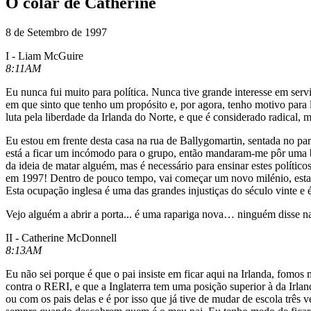
O colar de Catherine
8 de Setembro de 1997
I - Liam McGuire
8:11AM
Eu nunca fui muito para política. Nunca tive grande interesse em servi
em que sinto que tenho um propósito e, por agora, tenho motivo para 
luta pela liberdade da Irlanda do Norte, e que é considerado radical,
Eu estou em frente desta casa na rua de Ballygomartin, sentada no pa
está a ficar um incómodo para o grupo, então mandaram-me pôr uma b
da ideia de matar alguém, mas é necessário para ensinar estes políti
em 1997! Dentro de pouco tempo, vai começar um novo milénio, esta im
Esta ocupação inglesa é uma das grandes injustiças do século vinte e
Vejo alguém a abrir a porta... é uma rapariga nova… ninguém disse na
II - Catherine McDonnell
8:13AM
Eu não sei porque é que o pai insiste em ficar aqui na Irlanda, fomo
contra o RERI, e que a Inglaterra tem uma posição superior à da Irla
ou com os pais delas e é por isso que já tive de mudar de escola t