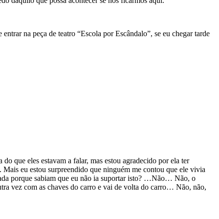
do daquilo que possa acontecer se nós ficarmos aqui.
e entrar na peça de teatro “Escola por Escândalo”, se eu chegar tarde
 do que eles estavam a falar, mas estou agradecido por ela ter
la. Mais eu estou surpreendido que ninguém me contou que ele vivia
m nada porque sabiam que eu não ia suportar isto? …Não… Não, o
utra vez com as chaves do carro e vai de volta do carro… Não, não,