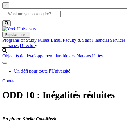
×
Global
search
Search
box
search
button
Popular Links
Programs of Study
eClass
Email
Faculty & Staff
Financial Services
Libraries
Directory
Objectifs de développement durable des Nations Unies
Un défi pour toute l’Université
Contact
ODD 10 : Inégalités réduites
En photo: Sheila Cote-Meek