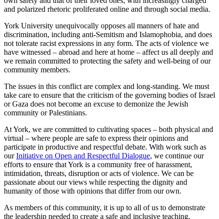
own safety and that of their loved ones, with increasingly charged
and polarized rhetoric proliferated online and through social media.
York University unequivocally opposes all manners of hate and
discrimination, including anti-Semitism and Islamophobia, and does
not tolerate racist expressions in any form. The acts of violence we
have witnessed – abroad and here at home – affect us all deeply and
we remain committed to protecting the safety and well-being of our
community members.
The issues in this conflict are complex and long-standing. We must
take care to ensure that the criticism of the governing bodies of Israel
or Gaza does not become an excuse to demonize the Jewish
community or Palestinians.
At York, we are committed to cultivating spaces – both physical and
virtual – where people are safe to express their opinions and
participate in productive and respectful debate. With work such as
our
Initiative on Open and Respectful Dialogue
, we continue our
efforts to ensure that York is a community free of harassment,
intimidation, threats, disruption or acts of violence. We can be
passionate about our views while respecting the dignity and
humanity of those with opinions that differ from our own.
As members of this community, it is up to all of us to demonstrate
the leadership needed to create a safe and inclusive teaching,