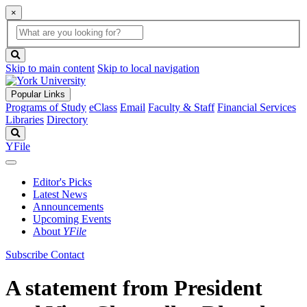
×
Global
search
Search
box
search
button
Skip to main content
Skip to local navigation
Popular Links
Programs of Study
eClass
Email
Faculty & Staff
Financial Services
Libraries
Directory
Search
YFile
Editor's Picks
Latest News
Announcements
Upcoming Events
About
YFile
Subscribe
Contact
A statement from President