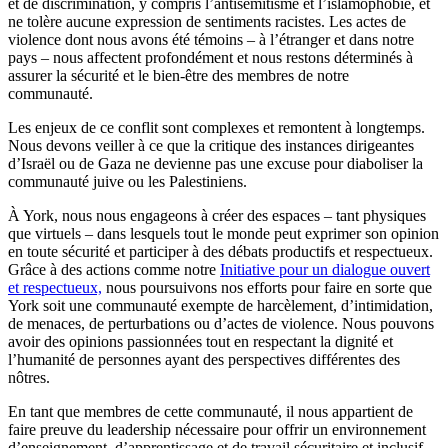
et de discrimination, y compris l’antisémitisme et l’islamophobie, et
ne tolère aucune expression de sentiments racistes. Les actes de
violence dont nous avons été témoins – à l’étranger et dans notre
pays – nous affectent profondément et nous restons déterminés à
assurer la sécurité et le bien-être des membres de notre
communauté.
Les enjeux de ce conflit sont complexes et remontent à longtemps.
Nous devons veiller à ce que la critique des instances dirigeantes
d’Israël ou de Gaza ne devienne pas une excuse pour diaboliser la
communauté juive ou les Palestiniens.
À York, nous nous engageons à créer des espaces – tant physiques
que virtuels – dans lesquels tout le monde peut exprimer son opinion
en toute sécurité et participer à des débats productifs et respectueux.
Grâce à des actions comme notre
Initiative pour un dialogue ouvert
et respectueux,
nous poursuivons nos efforts pour faire en sorte que
York soit une communauté exempte de harcèlement, d’intimidation,
de menaces, de perturbations ou d’actes de violence. Nous pouvons
avoir des opinions passionnées tout en respectant la dignité et
l’humanité de personnes ayant des perspectives différentes des
nôtres.
En tant que membres de cette communauté, il nous appartient de
faire preuve du leadership nécessaire pour offrir un environnement
d’enseignement, d’apprentissage et de travail sécuritaire et inclusif