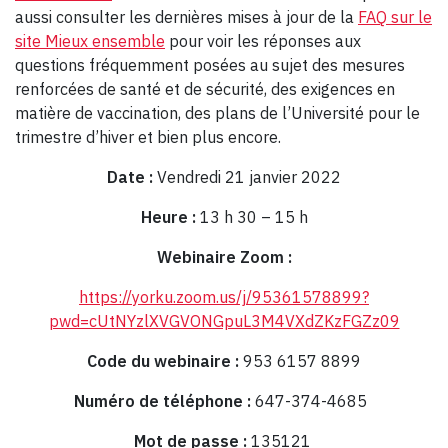
aussi consulter les dernières mises à jour de la
FAQ sur le
site Mieux ensemble
pour voir les réponses aux
questions fréquemment posées au sujet des mesures
renforcées de santé et de sécurité, des exigences en
matière de vaccination, des plans de l’Université pour le
trimestre d’hiver et bien plus encore.
Date :
Vendredi 21 janvier 2022
Heure :
13 h 30 – 15 h
Webinaire Zoom :
https://yorku.zoom.us/j/95361578899?
pwd=cUtNYzlXVGVONGpuL3M4VXdZKzFGZz09
Code du webinaire :
953 6157 8899
Numéro de téléphone :
647-374-4685
Mot de passe :
135121