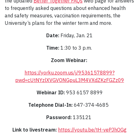
the updated
Better Together FAQs
web page for answers
to frequently asked questions about enhanced health
and safety measures, vaccination requirements, the
University’s plans for the winter term and more.
Date:
Friday, Jan. 21
Time:
1:30 to 3 p.m.
Zoom Webinar:
https://yorku.zoom.us/j/95361578899?
pwd=cUtNYzlXVGVONGpuL3M4VXdZKzFGZz09
Webinar ID:
953 6157 8899
Telephone Dial-In:
647-374-4685
Password:
135121
Link to livestream:
https://youtu.be/tH-vePJhOGg