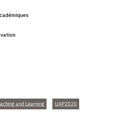
 académiques
ovation
aching and Learning
UAP2020