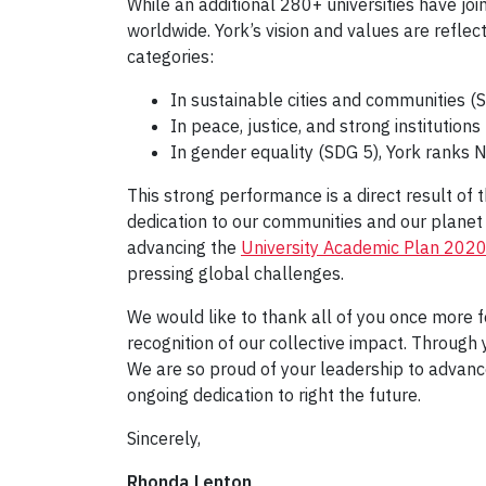
While an additional 280+ universities have joi
worldwide. York’s vision and values are reflec
categories:
In sustainable cities and communities (
In peace, justice, and strong institution
In gender equality (SDG 5), York ranks N
This strong performance is a direct result of
dedication to our communities and our planet
advancing the
University Academic Plan 202
pressing global challenges.
We would like to thank all of you once more f
recognition of our collective impact. Through
We are so proud of your leadership to advanc
ongoing dedication to right the future.
Sincerely,
Rhonda Lenton