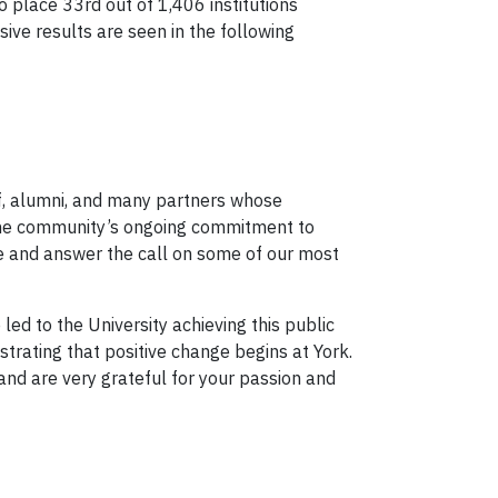
o place 33rd out of 1,406 institutions
sive results are seen in the following
aff, alumni, and many partners whose
 the community’s ongoing commitment to
ure and answer the call on some of our most
ed to the University achieving this public
trating that positive change begins at York.
nd are very grateful for your passion and