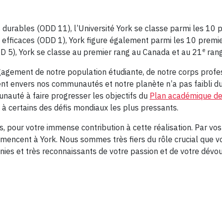
durables (ODD 11), l’Université York se classe parmi les 10 p
ons efficaces (ODD 1), York figure également parmi les 10 premi
e
DD 5), York se classe au premier rang au Canada et au 21
rang
engagement de notre population étudiante, de notre corps profe
t envers nos communautés et notre planète n’a pas faibli dur
auté à faire progresser les objectifs du
Plan académique de
e à certains des défis mondiaux les plus pressants.
s, pour votre immense contribution à cette réalisation. Par vos
ncent à York. Nous sommes très fiers du rôle crucial que vou
ies et très reconnaissants de votre passion et de votre dé