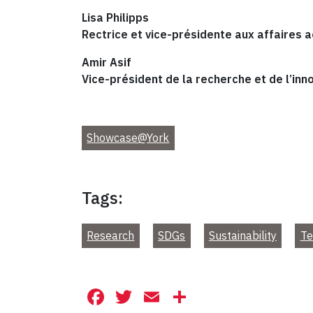
Lisa Philipps
Rectrice et vice-présidente aux affaires
Amir Asif
Vice-président de la recherche et de l’inn
Showcase@York
Tags:
Research
SDGs
Sustainability
Te
Facebook
Twitter
Email
Share