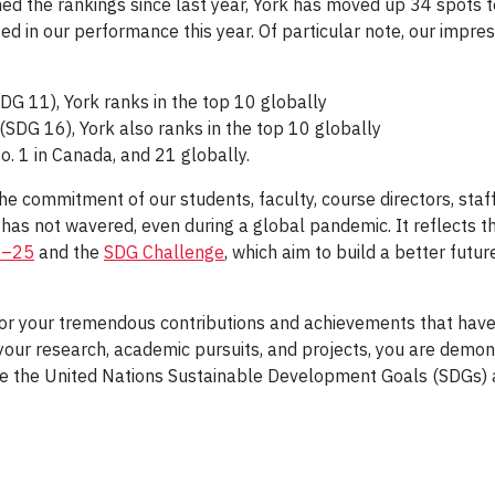
ned the rankings since last year, York has moved up 34 spots t
ted in our performance this year. Of particular note, our impres
SDG 11), York ranks in the top 10 globally
s (SDG 16), York also ranks in the top 10 globally
o. 1 in Canada, and 21 globally.
 the commitment of our students, faculty, course directors, st
 has not wavered, even during a global pandemic. It reflects
0–25
and the
SDG Challenge
, which aim to build a better fut
or your tremendous contributions and achievements that have l
 your research, academic pursuits, and projects, you are demons
e the United Nations Sustainable Development Goals (SDGs) a