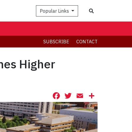
Search
Popular Links
SUBSCRIBE
CONTACT
imes Higher
Facebook
Twitter
Email
Share