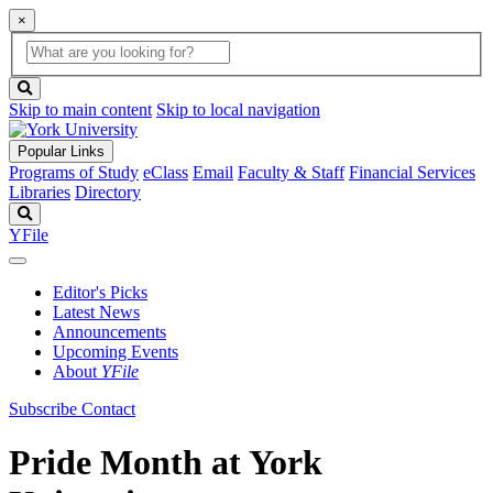
×
Global
search
Search
box
search
button
Skip to main content
Skip to local navigation
Popular Links
Programs of Study
eClass
Email
Faculty & Staff
Financial Services
Libraries
Directory
Search
YFile
Editor's Picks
Latest News
Announcements
Upcoming Events
About
YFile
Subscribe
Contact
Pride Month at York