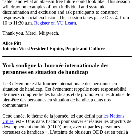
“able” and what an ableism-free future could look like. This session
will draw on examples of both individual and systemic
discrimination and exclusion and ask participants to construct
responses to social exclusion. This session takes place Dec. 4, from
10 to 11:30 a.m.
Register on YU Learn
.
Thank you. Merci. Miigwech.
Alice Pitt
Interim Vice-President Equity, People and Culture
York souligne la Journée internationale des
personnes en situation de handicap
Le 3 décembre est la Journée internationale des personnes en
situation de handicap. Cet événement rappelle notre responsabilité
de mieux comprendre les handicaps et de promouvoir les droits et le
bien-être des personnes en situation de handicap dans nos
communautés.
Cette année, le thème de la journée, tel que défini par
les Nations
Unies
, est « Unis dans l’action pour sauver et réaliser les objectifs de
développement durable (ODD) pour, avec et par les personnes
porteuses de handicap ». L’atteinte de plusieurs ODD est en péril à