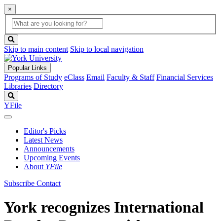
×
Global
search
Search
box
search
button
Skip to main content
Skip to local navigation
Popular Links
Programs of Study
eClass
Email
Faculty & Staff
Financial Services
Libraries
Directory
Search
YFile
Editor's Picks
Latest News
Announcements
Upcoming Events
About
YFile
Subscribe
Contact
York recognizes International