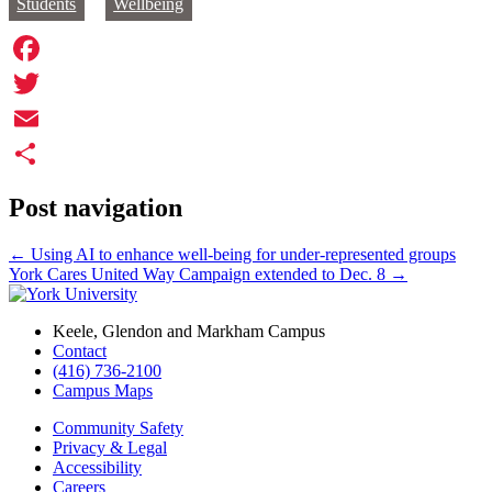
Students
Wellbeing
Facebook
Twitter
Email
Share
Post navigation
←
Using AI to enhance well-being for under-represented groups
York Cares United Way Campaign extended to Dec. 8
→
Keele, Glendon and Markham Campus
Contact
(416) 736-2100
Campus Maps
Community Safety
Privacy & Legal
Accessibility
Careers