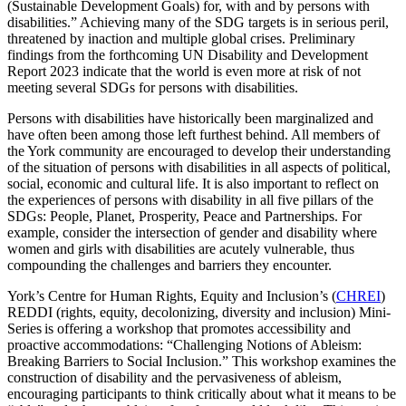
(Sustainable Development Goals) for, with and by persons with
disabilities.” Achieving many of the SDG targets is in serious peril,
threatened by inaction and multiple global crises. Preliminary
findings from the forthcoming UN Disability and Development
Report 2023 indicate that the world is even more at risk of not
meeting several SDGs for persons with disabilities.
Persons with disabilities have historically been marginalized and
have often been among those left furthest behind. All members of
the York community are encouraged to develop their understanding
of the situation of persons with disabilities in all aspects of political,
social, economic and cultural life. It is also important to reflect on
the experiences of persons with disability in all five pillars of the
SDGs: People, Planet, Prosperity, Peace and Partnerships. For
example, consider the intersection of gender and disability where
women and girls with disabilities are acutely vulnerable, thus
compounding the challenges and barriers they encounter.
York’s Centre for Human Rights, Equity and Inclusion’s (
CHREI
)
REDDI (rights, equity, decolonizing, diversity and inclusion) Mini-
Series is offering a workshop that promotes accessibility and
proactive accommodations: “Challenging Notions of Ableism:
Breaking Barriers to Social Inclusion.” This workshop examines the
construction of disability and the pervasiveness of ableism,
encouraging participants to think critically about what it means to be