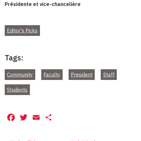
Présidente et vice-chancelière
Editor's Picks
Tags:
Community
Faculty
President
Staff
Students
Facebook
Twitter
Email
Share