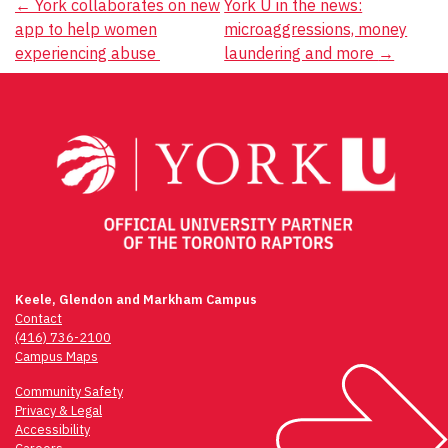
Post
←
York collaborates on new
York U in the news:
app to help women
microaggressions, money
navigation
experiencing abuse
laundering and more
→
Keele, Glendon and Markham Campus
Contact
(416) 736-2100
Campus Maps
Community Safety
Privacy & Legal
Accessibility