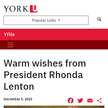
Sea
Popular Links
YFile
Warm wishes from
President Rhonda
Lenton
Facebook
Twitte
Ema
S
December 5, 2023