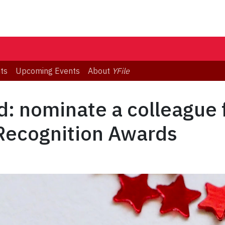
ts
Upcoming Events
About
YFile
: nominate a colleague 
 Recognition Awards