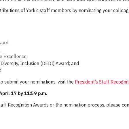
tributions of York’s staff members by nominating your colleag
ward;
;
e Excellence;
 Diversity, Inclusion (DEDI) Award; and
d.
o submit your nominations, visit the
President’s Staff Recogni
pril 17 by 11:59 p.m.
Staff Recognition Awards or the nomination process, please co