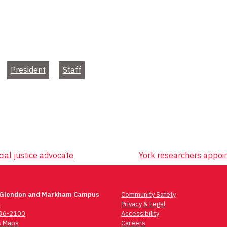
President
Staff
cial justice advocate
York researchers appoi
 Glendon and Markham Campus
Community Safety
t
Privacy & Legal
736-2100
Accessibility
 Maps
Careers