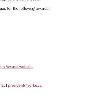
ues for the following awards:
tion Awards website
.
ntact
president@yorku.ca
.