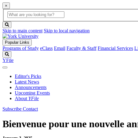
×
Global
search
Search
box
search
button
Skip to main content
Skip to local navigation
Popular Links
Programs of Study
eClass
Email
Faculty & Staff
Financial Services
L
Search
YFile
Editor's Picks
Latest News
Announcements
Upcoming Events
About
YFile
Subscribe
Contact
Bienvenue pour une nouvelle ann