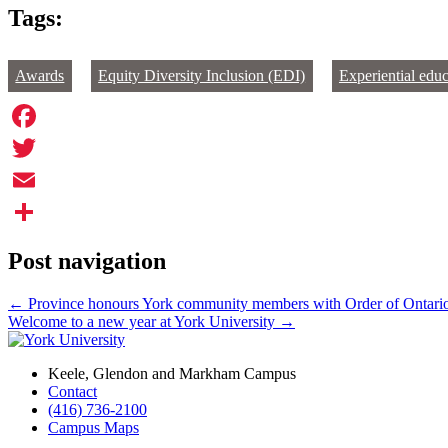
Tags:
Awards
Equity Diversity Inclusion (EDI)
Experiential educ
Facebook
Twitter
Email
Share
Post navigation
←
Province honours York community members with Order of Ontari
Welcome to a new year at York University
→
Keele, Glendon and Markham Campus
Contact
(416) 736-2100
Campus Maps