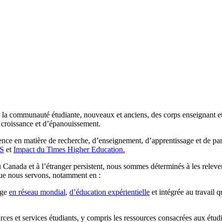
a communauté étudiante, nouveaux et anciens, des corps enseignant et p
 croissance et d’épanouissement.
ence en matière de recherche, d’enseignement, d’apprentissage et de par
S
et
Impact du Times Higher Education.
 Canada et à l’étranger persistent, nous sommes déterminés à les releve
 que nous servons, notamment en :
age
en réseau mondial
,
d’éducation expérientielle
et intégrée au travail 
urces et services étudiants, y compris les ressources consacrées aux étu