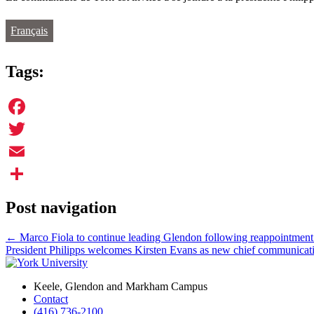
Français
Tags:
Facebook
Twitter
Email
Share
Post navigation
←
Marco Fiola to continue leading Glendon following reappointment 
President Philipps welcomes Kirsten Evans as new chief communicati
Keele, Glendon and Markham Campus
Contact
(416) 736-2100