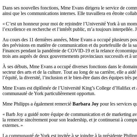
Dans ses nouvelles fonctions, Mme Evans dirigera le service de communi
ainsi que les communications internes. Elle travaillera en étroite collab
« C’est un honneur pour moi de rejoindre l’Université York à un mome
l’excellence en recherche et l’intérêt public, m’a toujours interpellée. 
Au cours des 11 dernières années, Mme Evans a occupé plusieurs postes
des prévisions en matière de communication et du portefeuille de la san
Finances pendant la pandémie de COVID-19 et la relance économique qu
trois ans auprès de deux gouvernements provinciaux successifs et à 
À ses débuts, Mme Evans a occupé diverses fonctions dans le domaine de
secteur des arts et de la culture. Tout au long de sa carrière, elle a aid
l’équité, la diversité, l’inclusion et le bien-être dans des équipes très 
Mme Evans est diplômée de l’Université King’s College d’Halifax et a
communauté de York particulièrement opportun.
Mme Philipps a également remercié
Barbara Joy
pour les services q
« Barb Joy a guidé notre équipe de communication et de marketing avec ch
la remercie sincèrement pour son leadership, et je continuerai à compte
externes. »
La communauté de York est invitée à se joindre à la présidente Philip