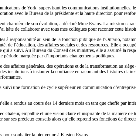
cations de York, supervisant les communications institutionnelles, les 
oration avec le Bureau de la présidente et la haute direction pour renforc
nt charnière de son évolution, a déclaré Mme Evans. La mission caractér
J’ai hâte de collaborer avec tous mes collègues pour raconter cette histoir
 à responsabilité au sein de la fonction publique de l’Ontario, notamme
té, de l’éducation, des affaires sociales et des ressources. Elle a occu
i a suivi. Au Bureau du Conseil des ministres, elle a assumé la respon
une période marquée par d’importants changements politiques.
s affaires générales, des opérations et de la transformation au siège ca
é des institutions à instaurer la confiance en racontant des histoires clai
performantes.
 suivi une formation de cycle supérieur en communication d’entreprise
u’elle a rendus au cours des 14 derniers mois en tant que cheffe par in
aleur, empathie et une vision claire et inspirante de la manière de trave
r sur ses précieux conseils alors qu’elle reprend ses fonctions de direc
ps pour souhaiter la bienvenue à Kirsten Evans.