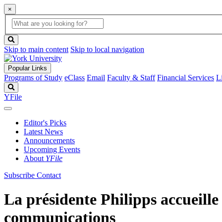
×
Global
search
Search
box
search
button
Skip to main content
Skip to local navigation
Popular Links
Programs of Study
eClass
Email
Faculty & Staff
Financial Services
L
Search
YFile
Editor's Picks
Latest News
Announcements
Upcoming Events
About
YFile
Subscribe
Contact
La présidente Philipps accueille
communications