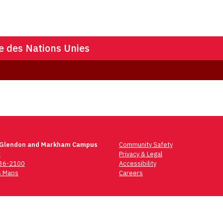
e des Nations Unies
 Glendon and Markham Campus
Community Safety
t
Privacy & Legal
736-2100
Accessibility
 Maps
Careers