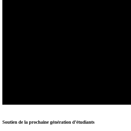
Plan académique 2020-2025 de l’Université York
De l’accès au succès
Soutien de la prochaine génération d’étudiants