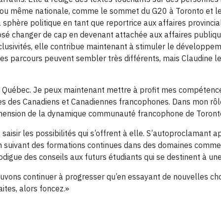
e ou même nationale, comme le sommet du G20 à Toronto et le
 sphère politique en tant que reportrice aux affaires provincial
 osé changer de cap en devenant attachée aux affaires publi
lusivités, elle contribue maintenant à stimuler le développem
ces parcours peuvent sembler très différents, mais Claudine l
 au Québec. Je peux maintenant mettre à profit mes compétenc
ires des Canadiens et Canadiennes francophones. Dans mon rôl
éhension de la dynamique communauté francophone de Toront
aisir les possibilités qui s’offrent à elle. S’autoproclamant a
 suivant des formations continues dans des domaines comme l
digue des conseils aux futurs étudiants qui se destinent à une 
pouvons continuer à progresser qu’en essayant de nouvelles cho
ites, alors foncez.»