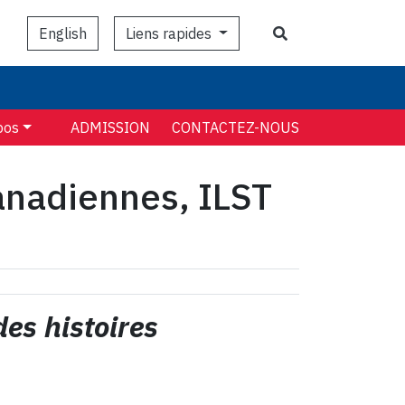
Search
Liens rapides
English
pos
ADMISSION
CONTACTEZ-NOUS
anadiennes, ILST
des histoires