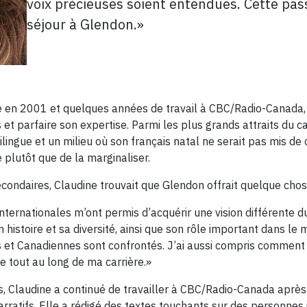
voix précieuses soient entendues. Cette pas
séjour à Glendon.»
e en 2001 et quelques années de travail à CBC/Radio-Canada,
et parfaire son expertise. Parmi les plus grands attraits du ca
ingue et un milieu où son français natal ne serait pas mis de 
 plutôt que de la marginaliser.
econdaires, Claudine trouvait que Glendon offrait quelque chos
ernationales m’ont permis d’acquérir une vision différente du
histoire et sa diversité, ainsi que son rôle important dans le 
et Canadiennes sont confrontés. J’ai aussi compris comment
e tout au long de ma carrière.»
s, Claudine a continué de travailler à CBC/Radio-Canada aprè
 narratifs. Elle a rédigé des textes touchants sur des personnes