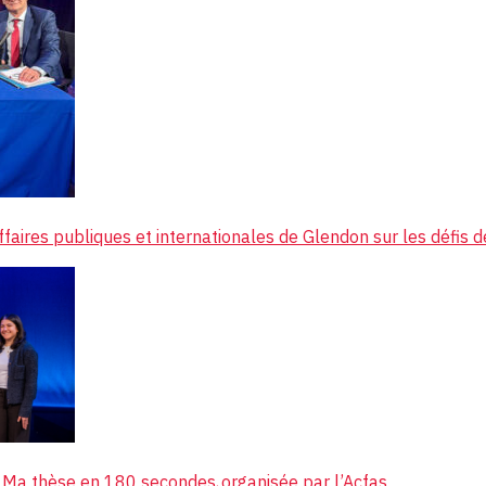
faires publiques et internationales de Glendon sur les défis d
e Ma thèse en 180 secondes, organisée par l’Acfas