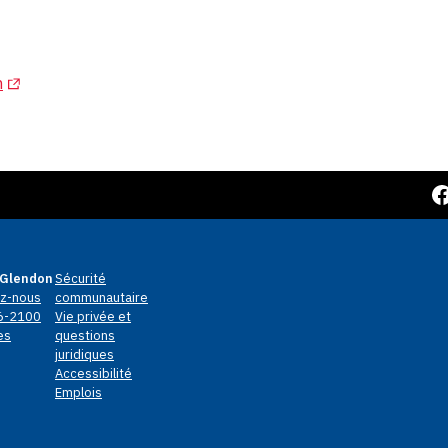
(Opens in a new tab)
n
Facebook
Glendon
Sécurité
z-nous
communautaire
6-2100
Vie privée et
es
questions
juridiques
Accessibilité
Emplois