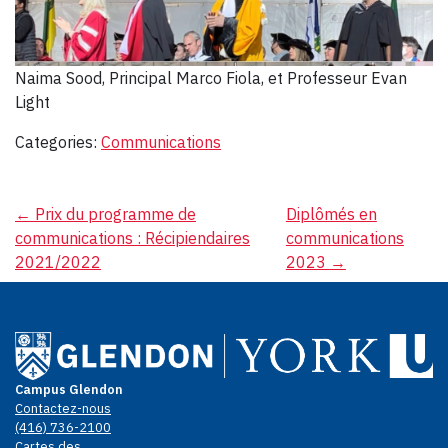
Naima Sood, Principal Marco Fiola, et Professeur Evan
Light
Categories:
Communications
Navigation
←
Prix du programme de
Diplômés en
communications : Récipiendaires
communications
de
2021/2022
2023
→
l’article
Campus Glendon
Contactez-nous
(416) 736-2100
Cartes des