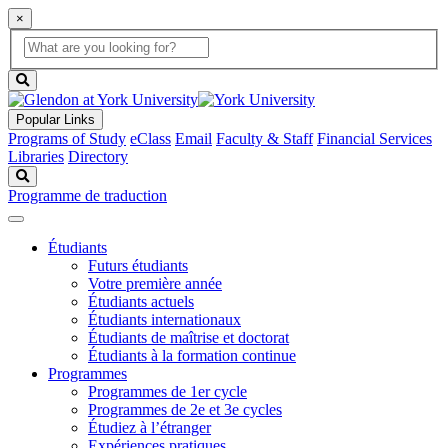
×
Global
search
Search
box
search
button
Popular Links
Programs of Study
eClass
Email
Faculty & Staff
Financial Services
Libraries
Directory
Search
Programme de traduction
Étudiants
Futurs étudiants
Votre première année
Étudiants actuels
Étudiants internationaux
Étudiants de maîtrise et doctorat
Étudiants à la formation continue
Programmes
Programmes de 1er cycle
Programmes de 2e et 3e cycles
Étudiez à l’étranger
Expériences pratiques