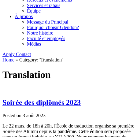
Services et rabais
Équipe
À propos
Message du Principal
Pourquoi choisir Glendon?
Notre histoire
Faculté et employés
Médias
Apply
Contact
Home
»
Category: 'Translation'
Translation
Soirée des diplômés 2023
Posted on
3 août 2023
Le 22 mars, de 18h à 20h, l'École de traduction organise sa première
Soirée des Alumni depuis la pandémie. Cette édition sera proposée
sous un format hybride, au YH A300. Nous sommes heureux de