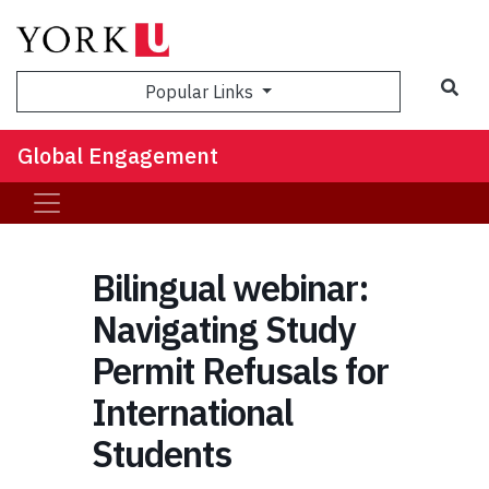
Sea
Popular Links
Global Engagement
Bilingual webinar:
Navigating Study
Permit Refusals for
International
Students