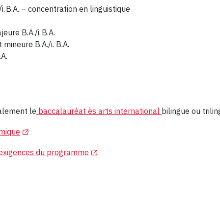
. B.A. – concentration en linguistique
ure B.A./i. B.A.
mineure B.A./i. B.A.
.A.
alement le
baccalauréat ès arts international
bilingue ou trili
(Opens in a new tab)
émique
(Opens in a new tab)
s exigences du programme