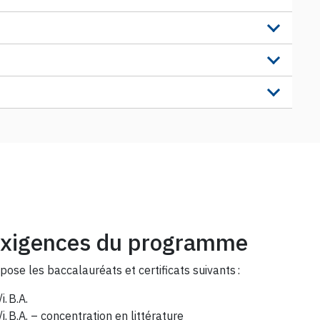
 exigences du programme
ose les baccalauréats et certificats suivants :
i. B.A.
. B.A. – concentration en littérature