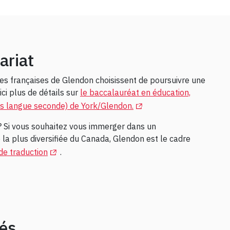
ariat
es françaises de Glendon choisissent de poursuivre une
ci plus de détails sur
le baccalauréat en éducation,
(Opens in a new tab)
ais langue seconde) de York/Glendon.
? Si vous souhaitez vous immerger dans un
 la plus diversifiée du Canada, Glendon est le cadre
(Opens in a new tab)
e traduction
.
és