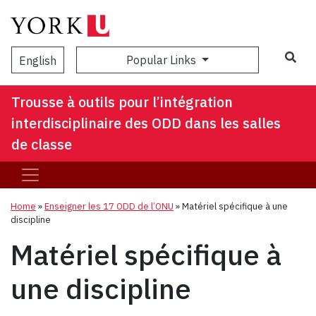
Popular Links
English
Trousse à outils pour l’intégration
interdisciplinaire des ODD dans les salles
de classe
Home
»
Enseigner les 17 ODD de l’ONU
»
Matériel spécifique à une
discipline
Matériel spécifique à
une discipline