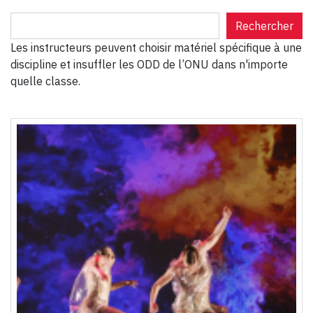
R
Rechercher
e
Les instructeurs peuvent choisir matériel spécifique à une
c
discipline et insuffler les ODD de l’ONU dans n'importe
h
quelle classe.
e
r
c
h
e
r