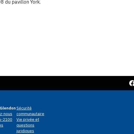
8 du pavillon York.
Facebook
Glendon
Sécurité
z-nous
communautaire
6-2100
Vie privée et
es
questions
juridiques