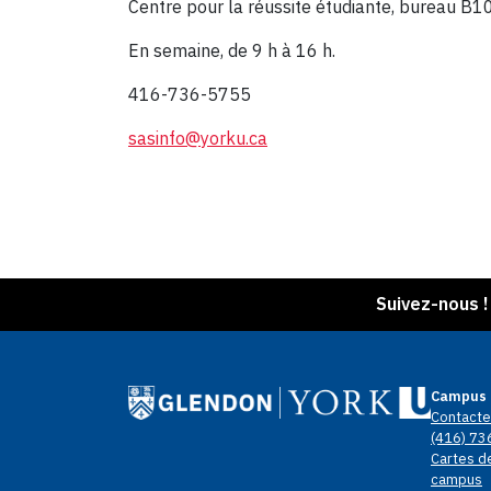
Centre pour la réussite étudiante, bureau B10
En semaine, de 9 h à 16 h.
416-736-5755
s
asinfo@yorku.ca
Suivez-nous !
Campus 
Contacte
(416) 73
Cartes d
campus