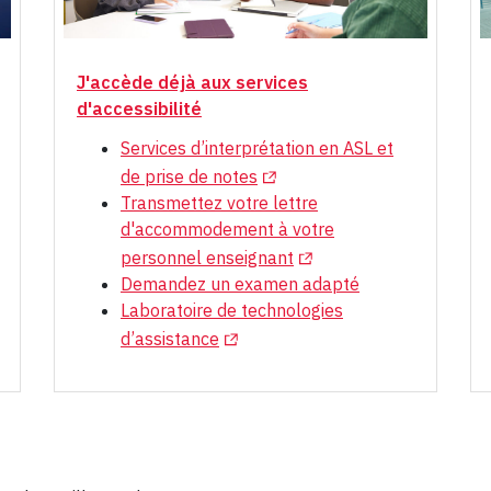
J'accède déjà aux services
d'accessibilité
Services d’interprétation en ASL et
(Opens in a new tab)
de prise de notes
Transmettez votre lettre
d'accommodement à votre
ew tab)
(Opens in a new tab)
personnel enseignant
Demandez un examen adapté
Laboratoire de technologies
(Opens in a new tab)
d’assistance