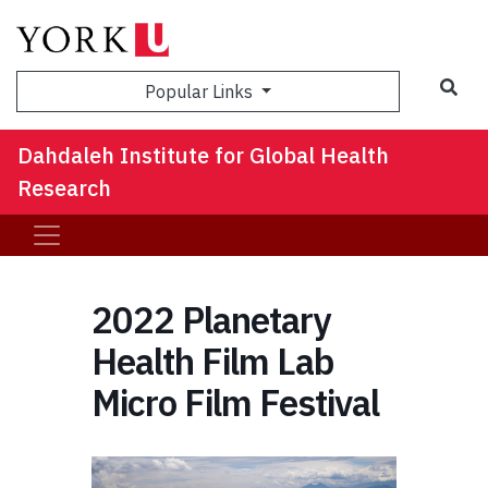
Sea
Popular Links
Dahdaleh Institute for Global Health
Research
2022 Planetary
Health Film Lab
Micro Film Festival