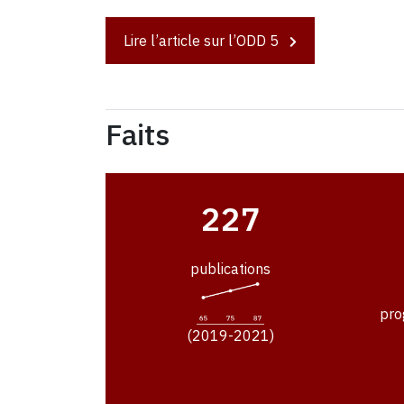
Lire l’article sur l’ODD 5
Faits
227
publications
pro
(2019-2021)