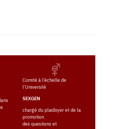
Comité à l’échelle de
l’Université
SEXGEN
dans
ns
chargé du plaidoyer et de la
promotion
des questions et