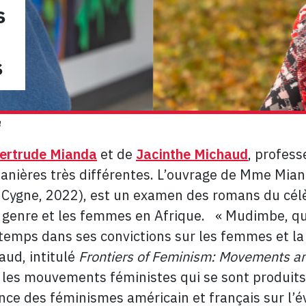
s
s
a
ertrude Mianda
et de
Jacinthe Michaud
, profess
anières très différentes. L’ouvrage de Mme Mia
 Cygne, 2022), est un examen des romans du célè
e genre et les femmes en Afrique. « Mudimbe, qu
temps dans ses convictions sur les femmes et la
aud, intitulé
Frontiers of Feminism:
Movements and
 les mouvements féministes qui se sont produi
uence des féminismes américain et français sur l