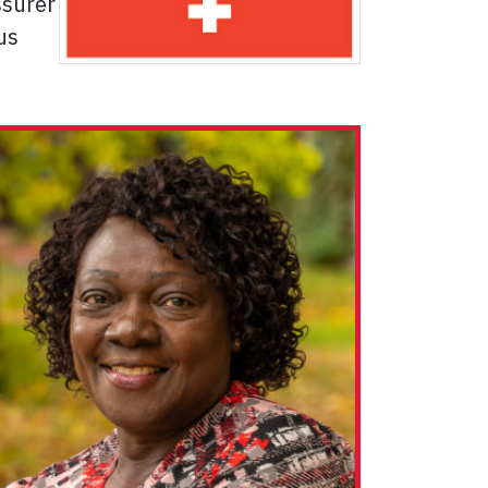
ssurer
us