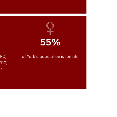
55%
CRC)
of York's population is female
YRC)
r