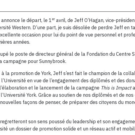
er
 annonce le départ, le 1
avril, de Jeff O’Hagan, vice-présiden
ersité Western. D’une part, je suis désolée de perdre Jeff en t
cellente occasion pour lui du point de vue personnel et profe
nières années.
cupé le poste de directeur général de la Fondation du Centre S
e sa campagne pour Sunnybrook.
à la promotion de York, Jeff s’est fait le champion de la coll
e l’Université en vue de l’engagement des diplômés et des don
r l’élaboration et le lancement de la campagne
This is Impact
a
’Université York. Grâce au soutien de nos diplômés et de nos 
 nouvelles façons de penser, de préparer des citoyens du mon
k regretteront son sens poussé du leadership et son engagemen
sité un dossier de promotion solide et un réseau actif et mobil