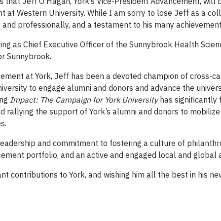
s that Jeff O’Hagan, York’s Vice-President Advancement, will b
 at Western University. While I am sorry to lose Jeff as a coll
 and professionally, and a testament to his many achievements
ving as Chief Executive Officer of the Sunnybrook Health Scie
for Sunnybrook.
cement at York, Jeff has been a devoted champion of cross-c
iversity to engage alumni and donors and advance the university’
ing
Impact: The Campaign for York University
has significantly
d rallying the support of York’s alumni and donors to mobiliz
es.
g leadership and commitment to fostering a culture of philanth
cement portfolio, and an active and engaged local and global
ant contributions to York, and wishing him all the best in his ne