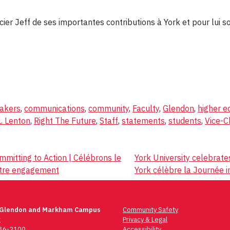
cier Jeff de ses importantes contributions à York et pour lui s
akers
,
communications
,
community
,
Faculty
,
Glendon
,
higher e
. Lenton
,
Right The Future
,
Staff
,
statements
,
students
,
Vice-C
mitting to Action | Célébrons le
York University celebrate
notre engagement
York célèbre la Journée 
 Glendon and Markham Campus
Community Safety
t
Privacy & Legal
736-2100
Accessibility