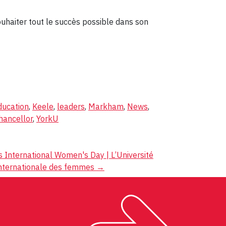
ouhaiter tout le succès possible dans son
ducation
,
Keele
,
leaders
,
Markham
,
News
,
hancellor
,
YorkU
s International Women's Day | L’Université
internationale des femmes
→