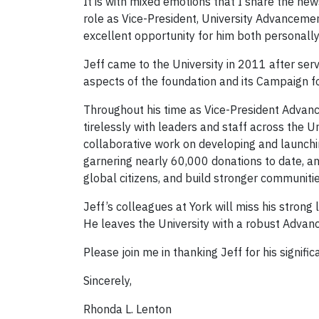
It is with mixed emotions that I share the new
role as Vice-President, University Advancement
excellent opportunity for him both personally
Jeff came to the University in 2011 after ser
aspects of the foundation and its Campaign 
Throughout his time as Vice-President Advan
tirelessly with leaders and staff across the Un
collaborative work on developing and launch
garnering nearly 60,000 donations to date, an
global citizens, and build stronger communiti
Jeff’s colleagues at York will miss his stron
He leaves the University with a robust Advan
Please join me in thanking Jeff for his signific
Sincerely,
Rhonda L. Lenton