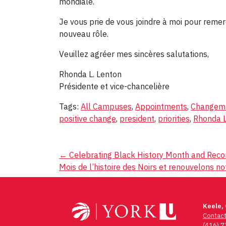
mondiale.
Je vous prie de vous joindre à moi pour remer
nouveau rôle.
Veuillez agréer mes sincères salutations,
Rhonda L. Lenton
Présidente et vice-chancelière
Tags:
All Campuses
,
Appointments
,
Changem
positive change
,
president
,
priorities
,
Rhonda L
Post
←
Celebrating Black History Month and Recom
Mois de l’histoire des Noirs et renouvelons 
navigation
Keele,
Contac
(416) 