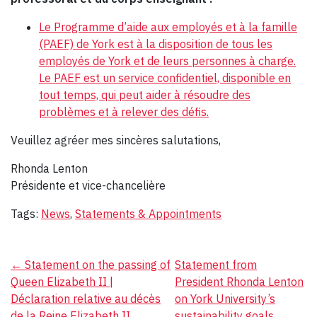
Le Programme d’aide aux employés et à la famille
(PAEF)
de York est à la disposition de tous les
employés de York et de leurs personnes à charge.
Le PAEF est un service confidentiel, disponible en
tout temps, qui peut aider à résoudre des
problèmes et à relever des défis.
Veuillez agréer mes sincères salutations,
Rhonda Lenton
Présidente et vice-chancelière
Tags:
News
,
Statements & Appointments
Post
←
Statement on the passing of
Statement from
Queen Elizabeth II |
President Rhonda Lenton
navigation
Déclaration relative au décès
on York University’s
de la Reine Elizabeth II
sustainability goals
→