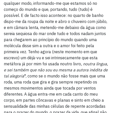
qualquer modo, informando-me que estamos só no
começo do mundo e que, portando, tudo (tudo) é
possível. E de facto isso acontece: no quarto de banho
dispo-me da roupa da noite e abro o chuveiro com júbilo,
e em câmara lenta, metendo-me debaixo da água como
sereia sequiosa do mar onde tudo e todos nadam juntos
para chegarem ao princípio do mundo quando uma
molécula disse sim a outra e o amor foi feito pela
primeira vez. Tenho agora (neste momento em que
escrevo) um déjà-vu e sei intrinsecamente que esta
metáfora já por mim foi usada noutro livro
, noutra língua,
e sei também que não sou eu mesma a autora inédita de
tal alegoria
*, como se o mundo não fosse mais que uma
roda, uma roda que gira e gira sempre repetindo os
mesmos movimentos ainda que tocada por ventos
diferentes. A água entra-me em cada canto do meu
corpo, em partes côncavas e planas e sinto em cheio a
sensualidade das minhas células de repente acordadas
para o prazer do mundo, o prazer da vida, que afinal não