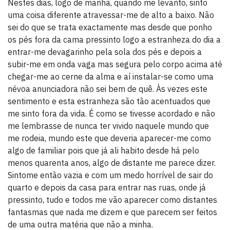
Nestes dias, logo de manhã, quando me levanto, sinto
uma coisa diferente atravessar-me de alto a baixo. Não
sei do que se trata exactamente mas desde que ponho
os pés fora da cama pressinto logo a estranheza do dia a
entrar-me devagarinho pela sola dos pés e depois a
subir-me em onda vaga mas segura pelo corpo acima até
chegar-me ao cerne da alma e aí instalar-se como uma
névoa anunciadora não sei bem de quê. Às vezes este
sentimento e esta estranheza são tão acentuados que
me sinto fora da vida. É como se tivesse acordado e não
me lembrasse de nunca ter vivido naquele mundo que
me rodeia, mundo este que deveria aparecer-me como
algo de familiar pois que já ali habito desde há pelo
menos quarenta anos, algo de distante me parece dizer.
Sintome então vazia e com um medo horrível de sair do
quarto e depois da casa para entrar nas ruas, onde já
pressinto, tudo e todos me vão aparecer como distantes
fantasmas que nada me dizem e que parecem ser feitos
de uma outra matéria que não a minha.