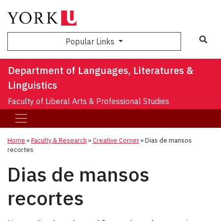
Sea
Popular Links
Department of Languages, Literatures &
Linguistics
Faculty of Liberal Arts & Professional Studies
Home
»
Faculty & Research
»
Creative Corner
»
Dias de mansos
recortes
Dias de mansos
recortes