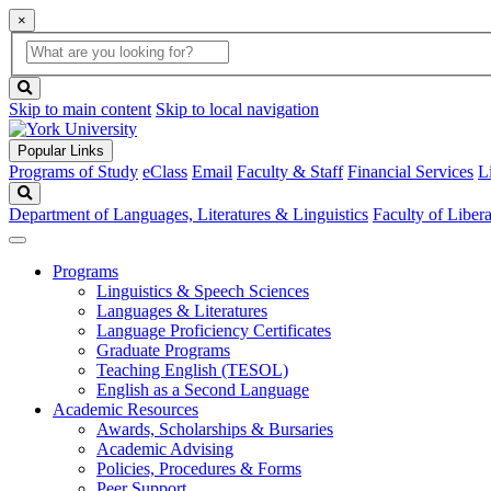
×
Global
search
Search
box
search
button
Skip to main content
Skip to local navigation
Popular Links
Programs of Study
eClass
Email
Faculty & Staff
Financial Services
L
Search
Department of Languages, Literatures & Linguistics
Faculty of Libera
Programs
Linguistics & Speech Sciences
Languages & Literatures
Language Proficiency Certificates
Graduate Programs
Teaching English (TESOL)
English as a Second Language
Academic Resources
Awards, Scholarships & Bursaries
Academic Advising
Policies, Procedures & Forms
Peer Support