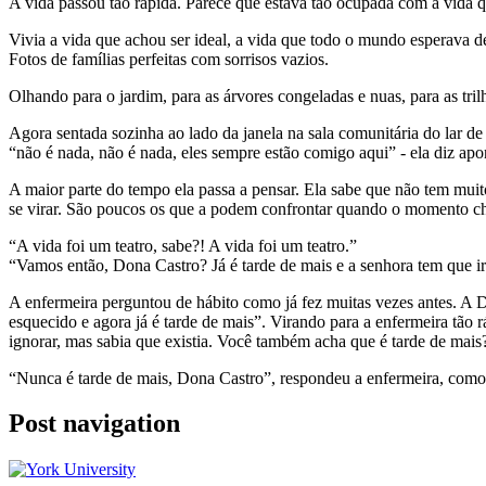
A vida passou tão rápida. Parece que estava tão ocupada com a vida q
Vivia a vida que achou ser ideal, a vida que todo o mundo esperava de
Fotos de famílias perfeitas com sorrisos vazios.
Olhando para o jardim, para as árvores congeladas e nuas, para as trilh
Agora sentada sozinha ao lado da janela na sala comunitária do lar de 
“não é nada, não é nada, eles sempre estão comigo aqui” - ela diz ap
A maior parte do tempo ela passa a pensar. Ela sabe que não tem muit
se virar. São poucos os que a podem confrontar quando o momento che
“A vida foi um teatro, sabe?! A vida foi um teatro.”
“Vamos então, Dona Castro? Já é tarde de mais e a senhora tem que i
A enfermeira perguntou de hábito como já fez muitas vezes antes. A 
esquecido e agora já é tarde de mais”. Virando para a enfermeira tão
ignorar, mas sabia que existia. Você também acha que é tarde de mais?
“Nunca é tarde de mais, Dona Castro”, respondeu a enfermeira, como
Post navigation