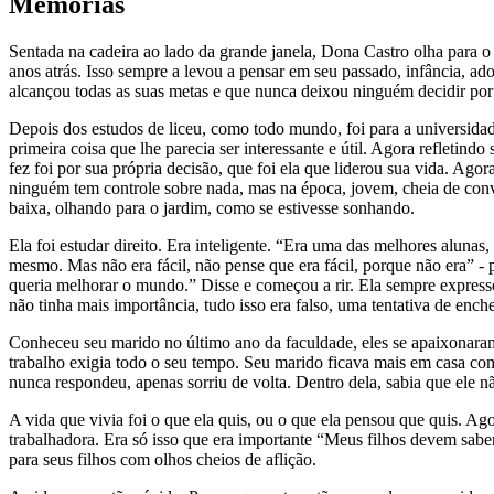
Memórias
Sentada na cadeira ao lado da grande janela, Dona Castro olha para 
anos atrás. Isso sempre a levou a pensar em seu passado, infância, 
alcançou todas as suas metas e que nunca deixou ninguém decidir por 
Depois dos estudos de liceu, como todo mundo, foi para a universidade
primeira coisa que lhe parecia ser interessante e útil. Agora refletin
fez foi por sua própria decisão, que foi ela que liderou sua vida. Agor
ninguém tem controle sobre nada, mas na época, jovem, cheia de conv
baixa, olhando para o jardim, como se estivesse sonhando.
Ela foi estudar direito. Era inteligente. “Era uma das melhores alunas
mesmo. Mas não era fácil, não pense que era fácil, porque não era” -
queria melhorar o mundo.” Disse e começou a rir. Ela sempre expresso
não tinha mais importância, tudo isso era falso, uma tentativa de enc
Conheceu seu marido no último ano da faculdade, eles se apaixonaram
trabalho exigia todo o seu tempo. Seu marido ficava mais em casa com 
nunca respondeu, apenas sorriu de volta. Dentro dela, sabia que ele nã
A vida que vivia foi o que ela quis, ou o que ela pensou que quis. A
trabalhadora. Era só isso que era importante “Meus filhos devem sabe
para seus filhos com olhos cheios de aflição.