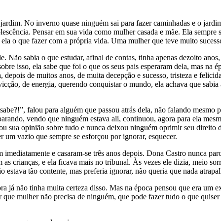
o jardim. No inverno quase ninguém sai para fazer caminhadas e o jard
adolescência. Pensar em sua vida como mulher casada e mãe. Ela sempre
ela o que fazer com a própria vida. Uma mulher que teve muito sucesso
. Não sabia o que estudar, afinal de contas, tinha apenas dezoito anos,
do sobre isso, ela sabe que foi o que os seus pais esperaram dela, mas na
a, depois de muitos anos, de muita decepção e sucesso, tristeza e felici
icção, de energia, querendo conquistar o mundo, ela achava que sabia a
, sabe?!”, falou para alguém que passou atrás dela, não falando mesmo pa
 parando, vendo que ninguém estava ali, continuou, agora para ela mesm
u sua opinião sobre tudo e nunca deixou ninguém oprimir seu direito de
her um vazio que sempre se esforçou por ignorar, esquecer.
 imediatamente e casaram-se três anos depois. Dona Castro nunca paro
as crianças, e ela ficava mais no tribunal. Às vezes ele dizia, meio s
o estava tão contente, mas preferia ignorar, não queria que nada atrapa
gora já não tinha muita certeza disso. Mas na época pensou que era um
r que mulher não precisa de ninguém, que pode fazer tudo o que quiser