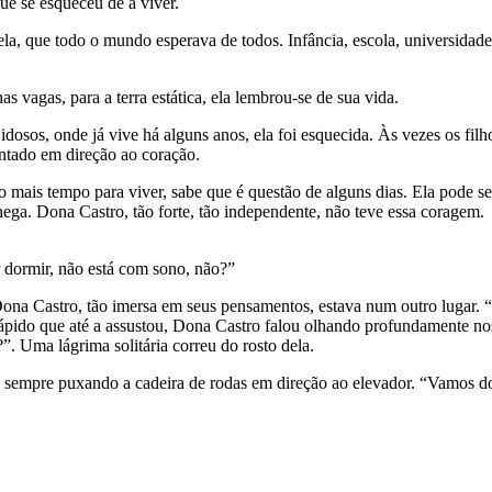
ue se esqueceu de a viver.
la, que todo o mundo esperava de todos. Infância, escola, universidade
as vagas, para a terra estática, ela lembrou-se de sua vida.
idosos, onde já vive há alguns anos, ela foi esquecida. Às vezes os fil
ontado em direção ao coração.
o mais tempo para viver, sabe que é questão de alguns dias. Ela pode s
ga. Dona Castro, tão forte, tão independente, não teve essa coragem.
r dormir, não está com sono, não?”
Dona Castro, tão imersa em seus pensamentos, estava num outro lugar. “
 rápido que até a assustou, Dona Castro falou olhando profundamente n
”. Uma lágrima solitária correu do rosto dela.
 sempre puxando a cadeira de rodas em direção ao elevador. “Vamos d