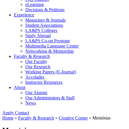
eLearning
Decisions & Petitions
Experience
Magazines & Journals
Student Associations
LA&PS Colleges
Study Abroad
LA&PS Co-op Program
Multimedia Language Centre
Networking & Mentorship
Faculty & Research
Our Faculty
Our Research
Working Papers (E-Journal)
Accolades
Instructor Resources
About
Our Alumni
Our Administrators & Staff
News
Apply
Contact
Home
»
Faculty & Research
»
Creative Corner
»
Memórias