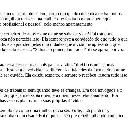
im parecia ser muito sereno, como um quadro de época de há muitos
 se orgulhou em ser uma mulher que faz tudo o que quer e que
 profissional e pessoal, pelo menos aparentemente.
 e com dezoito anos o que é que se sabe da vida? Foi estudar a
 época não percebia isso. Ela sempre teve a convicção de que tudo o que
dade, ela aprendeu pelas dificuldades que a vida lhe apresentou que
lgo sobre a vida. “Sabia tão pouco, tão pouco” disse agora, em voz
ra essa pessoa, mas mais para o vazio - “tirei boas notas, boas
a: “Era bem envolvida nas diferentes atividades da faculdade porque
 ser ouvida. Ela exigiu respeito, e sempre o recebeu. Agora tudo isso
u de trabalhar, nem quando teve as crianças. Era boa advogada e o
orrindo, que já não sabia quem era quem nesse relacionamento. Ela
lhasse seus planos, nem suas próprias dúvidas.
 exemplo de como uma mulher devia ser. Forte, independente,
 sozinha se precisar”. Foi o que ela sempre repetiu olhando com amor